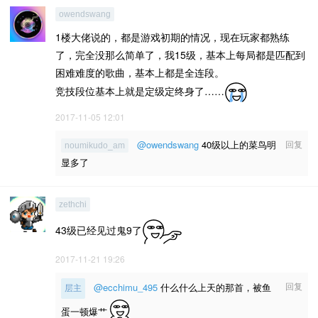
owendswang
1楼大佬说的，都是游戏初期的情况，现在玩家都熟练
了，完全没那么简单了，我15级，基本上每局都是匹配到
困难难度的歌曲，基本上都是全连段。
竞技段位基本上就是定级定终身了……
2017-11-05 12:01
@owendswang
40级以上的菜鸟明
回复
noumikudo_am
显多了
zethchi
43级已经见过鬼9了
2017-11-21 19:26
回复
@ecchimu_495
什么什么上天的那首，被鱼
层主
蛋一顿爆艹