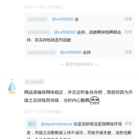
2017-11-03 17:07修改
@v4556200
会
回复
cuimuchen
@v4556200
会掉。战败啊掉线啊都会
回复
chenzhechn
掉。其实掉线就是判战败
@v4556200
会掉
回复
aquamarinecoo
--= 展开其他2条评论 =--
dj_bxczyb
网战请确保网络稳定，并且定时备份存档，我曾经因为升
级之后掉线而掉级，当时内心翻腾
2017-10-27 23:58修改
回复
@aquamarinecoo
但是实际情况是我网络环境
层主
差，升级之后数数据上传不成功，导致升级失败，连胜也断