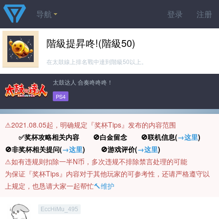
导航
登录
注册
階級提昇咚!(階級50)
在太鼓線上排名戰中達到階級50以上。
太鼓达人 合奏咚咚咚！
PS4
⚠️2021.08.05起，明确规定『奖杯Tips』发布的内容范围
✅奖杯攻略相关内容 🚫白金留念 🚫联机信息(
→这里
)
🚫非奖杯相关提问(
→这里
) 🚫游戏评价(
→这里
)
⚠️如有违规则扣除一半N币，多次违规不排除禁言处理的可能
为保证『奖杯Tips』内容对于其他玩家的可参考性，还请严格遵守以
上规定，也恳请大家一起帮忙
🔨维护
EccHiMu_495