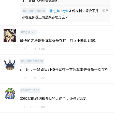
了，备份存档有备无患的。
@dj_bxczyb
备份存档？等级不是
回复
aquamarinecoo
存在服务器上而是跟存档走么？
droglo123
最快的方法是升阶就备份存档，然后不断凹到50。
2017-10-28 21:58
aquamarinecoo
sl可用，手残如我到45开始打一首歌就出去备份一次存档
2017-10-29 13:22
edward_xiao
20级就能遇到很多fc的大佬了，还是sl稳妥
2017-11-01 20:09