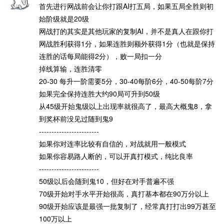
首先进行网战前会让你打跟AI打五局，如果五局全胜则初
始阶级就是20级
网战打的其实是其他玩家的复制AI，并不是真人在跟你打
网战胜利获得1分，如果连胜则额外获得1分（也就是保持
连胜的话每局能得2分），败一局扣一分
掉线算输，连胜清零
20-30 每升一阶需要5分，30-40每阶6分，40-50每阶7分
如果完全保持连胜大约90局可升到50级
从45级开始鬼级以上出现率就很高了，最高大概鬼8，拿
到奖杯前没见过随到鬼9
------------------------
如果你对连率比较有自信的，对战就用一般模式
如果你容易路人断的，可以开真打模式，纯比良率
------------------------
50级以后会随到鬼10，但好在对手普遍不强
70级开始对手水平开始很高，真打基本都在90万分以上
90级开始应该是最强一批复制了，经常真打打出99万甚至
100万以上