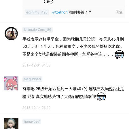
@zethchi
抽到哪首了？
回复
ecchimu_495
Ultimate-Zero_86
手残表示这杯尽早拿，因为耽搁几天没玩，今天从45升到
50足足肝了半天，各种鬼难度，不少级低的扮猪吃老虎，
不是来个fc就是假装前期各种断，鱼蛋各种连，，，
2017-12-01 01:30
megurined
有毒吧 25级开始匹配到一大堆40+的 连续三次fc然后还是
输 萌新真实地感受到了大佬们的热情欢迎
2018-10-14 23:29
hanayo97