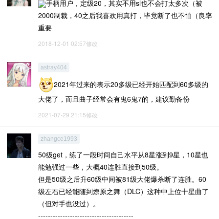
手柄用户，定级20，其实不用sl也不会打太多次（被
2000制裁，40之后我喜欢用真打，毕竟断了也不怕（良率
重要
2018-12-01 02:57修改
astray404
2021年过来的表示20多级已经开始匹配到60多级的
大佬了，而且曲子经常会有鬼6鬼7的，建议勤备份
2021-07-29 21:15修改
zhangce1993
50级get，练了一段时间自己水平从8星涨到9星，10星也
能勉强过一些，大概40连胜直接到50级。
但是50级之后升60级中间被81级大佬爆杀断了连胜。60
级左右已经能随到燎原之舞（DLC）这种中上位十星曲了
（但对手也没过）。
---------------------------------------