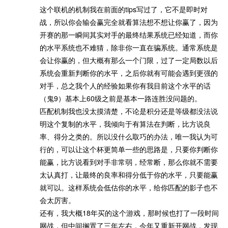
这个联机的机制我在前面的tips写过了，它不是即时对
战，所以你会输会赢完全就看算法想不想让你赢了，因为
开赛的那一瞬间其实对手的最终结果系统已经知道，而你
的水平系统也不难猜，除非你一直在骗系统。通常系统是
会让你赢的，但大概有那么一个门限，过了一定局数以后
系统会重新判断你的水平，之后你就有可能会遇到更强的
对手，总之我个人的经验如果你有我目前这个水平的话
（鬼9）基本上60级之前是基本一路连胜没问题的。
匹配机制我也没太摸清楚，不论是积分还是等级都没法说
明这个复制的水平，我倾向于有算法在判断，比方说良
率、得分之类的。所以没什么取巧的办法，唯一我认为可
行的，可以让这个杯更简单一些的思路是，只要你判断你
能赢，比方说看到对手非常弱，经常断，那么你就不需要
太认真打，让最终的良率和得分低于你的水平，只要能赢
就可以。这样系统会低估你的水平，给你匹配的影子也不
会太厉害。
还有，我大概18年买的这个游戏，那时候也打了一段时间
网战，但中间搁置了三年左右，今年又重新开网战，发现