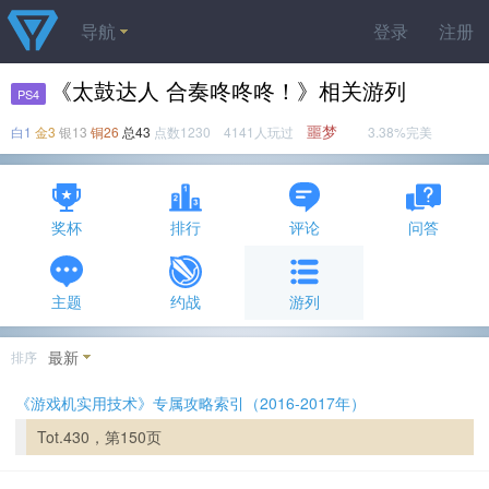
导航
登录
注册
《太鼓达人 合奏咚咚咚！》相关游列
PS4
噩梦
白1
金3
银13
铜26
总43
点数1230 4141人玩过
3.38%完美
奖杯
排行
评论
问答
主题
约战
游列
最新
排序
《游戏机实用技术》专属攻略索引（2016-2017年）
Tot.430，第150页