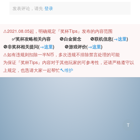
发表评论，请先
登录
⚠️2021.08.05起，明确规定『奖杯Tips』发布的内容范围
✅奖杯攻略相关内容 🚫白金留念 🚫联机信息(
→这里
)
🚫非奖杯相关提问(
→这里
) 🚫游戏评价(
→这里
)
⚠️如有违规则扣除一半N币，多次违规不排除禁言处理的可能
为保证『奖杯Tips』内容对于其他玩家的可参考性，还请严格遵守以
上规定，也恳请大家一起帮忙
🔨维护
T