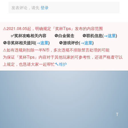
发表评论，请先
登录
⚠️2021.08.05起，明确规定『奖杯Tips』发布的内容范围
✅奖杯攻略相关内容 🚫白金留念 🚫联机信息(
→这里
)
🚫非奖杯相关提问(
→这里
) 🚫游戏评价(
→这里
)
⚠️如有违规则扣除一半N币，多次违规不排除禁言处理的可能
为保证『奖杯Tips』内容对于其他玩家的可参考性，还请严格遵守以
上规定，也恳请大家一起帮忙
🔨维护
T