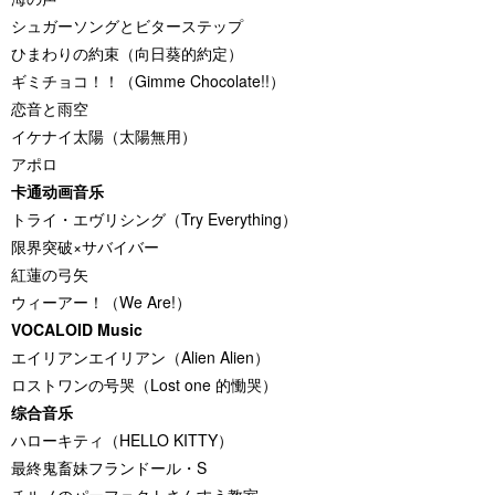
シュガーソングとビターステップ
ひまわりの約束（向日葵的約定）
ギミチョコ！！（Gimme Chocolate!!）
恋音と雨空
イケナイ太陽（太陽無用）
アポロ
卡通动画音乐
トライ・エヴリシング（Try Everything）
限界突破×サバイバー
紅蓮の弓矢
ウィーアー！（We Are!）
VOCALOID Music
エイリアンエイリアン（Alien Alien）
ロストワンの号哭（Lost one 的慟哭）
综合音乐
ハローキティ（HELLO KITTY）
最終鬼畜妹フランドール・S