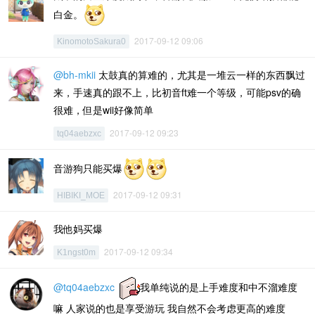
白金。
2017-09-12 09:06
KinomotoSakura0
@bh-mkii
太鼓真的算难的，尤其是一堆云一样的东西飘过
来，手速真的跟不上，比初音ft难一个等级，可能psv的确
很难，但是wii好像简单
2017-09-12 09:23
tq04aebzxc
音游狗只能买爆
2017-09-12 09:31
HIBIKI_MOE
我他妈买爆
2017-09-12 09:34
K1ngst0m
@tq04aebzxc
我单纯说的是上手难度和中不溜难度
嘛 人家说的也是享受游玩 我自然不会考虑更高的难度