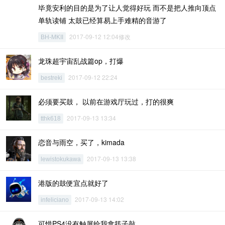
毕竟安利的目的是为了让人觉得好玩 而不是把人推向顶点
单轨读铺 太鼓已经算易上手难精的音游了
2017-09-12 12:04修改
BH-MKII
龙珠超宇宙乱战篇op，打爆
2017-09-12 22:24
bestreki
必须要买鼓， 以前在游戏厅玩过，打的很爽
2017-09-13 13:34
tthk618
恋音与雨空，买了，kimada
2017-09-13 13:38
lewistokukawa
港版的鼓便宜点就好了
2017-09-13 14:02
infeliciano
可惜PS4没有触屏给我拿筷子敲.