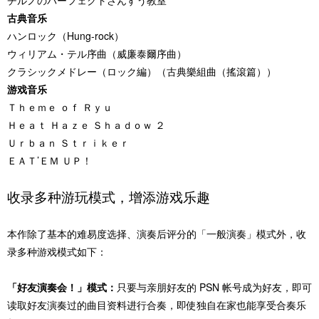
チルノのパーフェクトさんすう教室
古典音乐
ハンロック（Hung-rock）
ウィリアム・テル序曲（威廉泰爾序曲）
クラシックメドレー（ロック編）（古典樂組曲（搖滾篇））
游戏音乐
Ｔｈｅｍｅ ｏｆ Ｒｙｕ
Ｈｅａｔ Ｈａｚｅ Ｓｈａｄｏｗ ２
Ｕｒｂａｎ Ｓｔｒｉｋｅｒ
ＥＡＴ’ＥＭ ＵＰ！
收录多种游玩模式，增添游戏乐趣
本作除了基本的难易度选择、演奏后评分的「一般演奏」模式外，收
录多种游戏模式如下：
「好友演奏会！」模式：
只要与亲朋好友的 PSN 帐号成为好友，即可
读取好友演奏过的曲目资料进行合奏，即使独自在家也能享受合奏乐