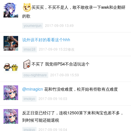
买买买，不买不是人，敢不敢收录一下wwk和企鹅研
的歌
2017-09-09 13:49
youmenjun
说外设不好的看看这个hhh
2017-09-09 15:22修改
imso18
不买了 我觉得PS4不合适玩这个
2017-09-09 15:59
osu-nightmare
@minagicn
花和竹没啥难度，松开始有些歌有点难度
2017-09-09 16:03
imokyo
反正日亚已经订了，连税12500算下来和淘宝也差不多，
到时候可能还能退税
2017-09-09 16:04
imokyo