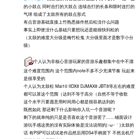
的小鼓点 同时击打的大鼓点 连续击打的长条和限时连打的
气球 组成了太鼓所有的鼓点形式
有点音游基础直接上竹熟悉操作然后松没什么问题
事实上即便没什么基础只要想玩还是能很快到松的
（太鼓的难度大分级是梅竹松鬼 大分级里面才是数字小分
级）
个人认为非核心音游玩家的音游乐趣都集中在中不溜
这个难度范围内 这个范围内note不多不少充满节奏 玩起来
是很享受的
个人认为太鼓松 Mai10 IIDX8 DJMAX8 JBT8等左右的难度
都可以算这个范围（达到不等于高分（自然不等于收歌
这个水平只要愿意用时间用心都是很容易达到的
既然如此 那还剩下什么影响你入坑一个音游呢？
剩下的就单纯的只是是否喜欢这个音游罢了……铺面设计
游玩手感这类的没有实际体验是没法说明的|･ω･｀)太鼓的
话 有PSP可以试试老作品然后用DS4手柄搓下 不然去机厅