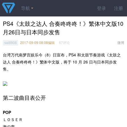
导航
登录
注册
PS4《太鼓之达人 合奏咚咚咚！》繁体中文版10
月26日与日本同步发售
2017-09-09 08:08编辑
67评论
微博
sai8808
台湾万代南梦宫娱乐今（8）日宣布，PS4 和太鼓节奏游戏《太鼓之
达人 合奏咚咚咚！》繁体中文版，将于 10 月 26 日与日本同步发
售。
第二波曲目表公开
POP
ＬＯＳＥＲ
海の声