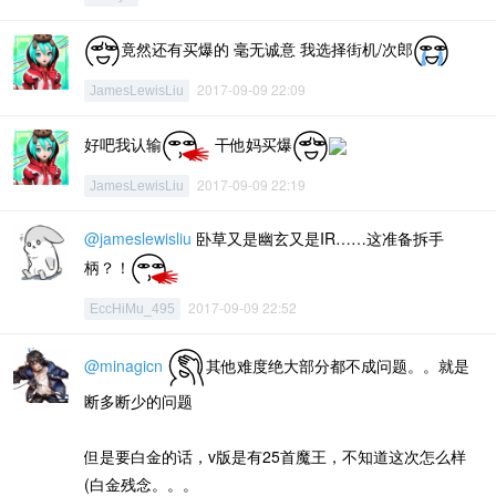
竟然还有买爆的 毫无诚意 我选择街机/次郎
2017-09-09 22:09
JamesLewisLiu
好吧我认输
干他妈买爆
2017-09-09 22:19
JamesLewisLiu
@jameslewisliu
卧草又是幽玄又是IR……这准备拆手
柄？！
2017-09-09 22:52
EccHiMu_495
@minagicn
其他难度绝大部分都不成问题。。就是
断多断少的问题
但是要白金的话，v版是有25首魔王，不知道这次怎么样
(白金残念。。。