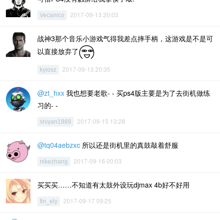
2017-09-13 20:03
Vecanico
战神3那个音乐小游戏气得我差点摔手柄，这游戏是不是可
以直接放弃了
2017-09-13 20:35
kyiosz
@zt_hxx
我也想要老歌- - 买ps4版主要是为了去街机做练
习的- -
2017-09-15 13:28
shiyan1989
@tq04aebzxc
所以还是街机里的真鼓敲着舒服
2017-09-16 00:03
nikezhang
买买买……不知道有太鼓外设玩djmax 4b好不好用
2017-09-17 09:25
fin_ely