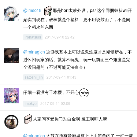
@imso18
那是hori太鼓外设，ps4这个同捆鼓从wii开
始卖到现在，鼓棒就是个塑料，更不用说鼓面了，不是同
一个档次的东西
2017-09-10 22:42
irohatsuki
@minagicn
这游戏基本上可以说鬼难度才是精髓所在，不
过休闲玩家的话、就算不玩鬼、玩一玩前面三个难度是完
全没问题的（不过可能无法白金）
2017-09-11 01:43
satoshi_lin
仔细一看没有千本樱，不开心
2017-09-11 02:09
imokyo
人家问享受你们别白金啊 魔王啊吓人嘛
@minagicn
太鼓在所有音游里算上上手简单的了 一红一蓝