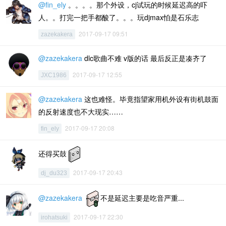
@fin_ely
。。。。那个外设，cj试玩的时候延迟高的吓
人。。打完一把手都酸了。。。玩djmax怕是石乐志
2017-09-17 09:51
zazekakera
@zazekakera
dlc歌曲不难 v版的话 最后反正是凑齐了
2017-09-17 12:55
JXC1986
@zazekakera
这也难怪。毕竟指望家用机外设有街机鼓面
的反射速度也不大现实……
2017-09-17 20:08
fin_ely
还得买鼓
2017-09-17 20:43
dj_du323
@zazekakera
不是延迟主要是吃音严重...
2017-09-17 22:30
irohatsuki