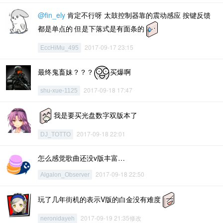
@fin_ely
肯定不行呀 太鼓控制器靠的震动感应 按键反馈
都是单点的 但是下落式是有面条的
2017-09-17 23:15
EccHiMu_495
最终鬼畜妹？？？
买爆啊
2017-09-18 17:47
shu-xue-1125
我是要买光盘数字双版本了
2017-09-18 22:01
DJ_TOTTO
怎么感觉歌曲还没v版丰富…
2017-09-18 22:50
Algalon_Observer
玩了几年街机的表示V版的白金没有难度
2017-09-19 21:35修改
neronidayeh