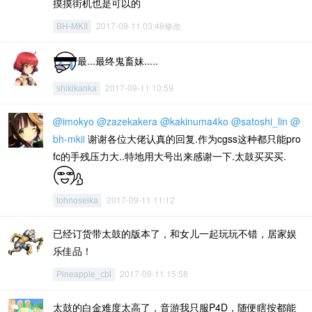
摸摸街机也是可以的
2017-09-11 03:48修改
BH-MKII
最...最终鬼畜妹.....
2017-09-11 10:59
shikikanka
@imokyo
@zazekakera
@kakinuma4ko
@satoshi_lin
@
bh-mkii
谢谢各位大佬认真的回复.作为cgss这种都只能pro
fc的手残压力大..特地用大号出来感谢一下.太鼓买买买.
2017-09-11 11:12
tohnoseika
已经订货带太鼓的版本了，和女儿一起玩玩不错，居家娱
乐佳品！
2017-09-11 15:58
Pineapple_cbl
太鼓的白金难度太高了，音游我只服P4D，随便瞎按都能