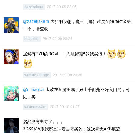
2017-09-09 23:06
zazekakera
@zazekakera
大胆的设想，魔王（鬼）难度全perfect金杯
一个，请查收
2017-09-09 23:26
hazukidc
居然有RYU的BGM！！入坑街霸5的我买爆！
2017-09-09 23:38
wrinkle-orange
@minagicn
太鼓在音游里属于好上手但是不好入门的，可
以一买
2017-09-10 01:27
kakinuma4ko
居然没有曲奇了。。。
3DS2和V版我都是冲着曲奇买的，这次毫无AKB痕迹