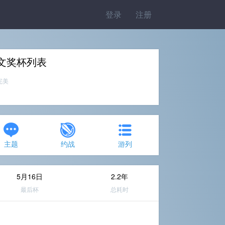
登录
注册
文奖杯列表
%完美
主题
约战
游列
5月16日
2.2年
最后杯
总耗时