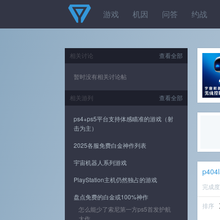
游戏
机因
问答
约战
相关讨论
查看全部
暂时没有相关讨论帖
相关游列
查看全部
ps4+ps5平台支持体感瞄准的游戏（射
击为主）
2025各服免费白金神作列表
宇宙机器人系列游戏
p404l
PlayStation主机仍然独占的游戏
完成
盘点免费的白金或100%神作
排序
怎么能少了索尼第一方ps5首发护航
大作