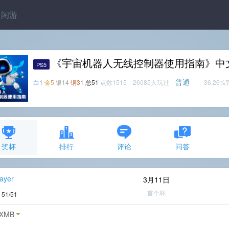
闲游
《宇宙机器人无线控制器使用指南》中
PS5
普通
白1
金5
银14
铜31
总51
点数1515 26085人玩过
36.26
奖杯
排行
评论
问答
ayer
3月11日
首个杯
度
51/51
XMB