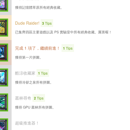
獲得記憶體草原所有經典收藏。
Dude Raider!
3
Tips
已集齊四區主要遊戲以及 PS 實驗室中所有經典收藏。厲害喔！
完成 1 項了，繼續前進！
1
Tips
獲得第一片拼圖。
酷涼收藏家
1
Tips
獲得冷卻之泉所有拼圖。
叢林尋奇
2
Tips
獲得 GPU 叢林所有拼圖。
超級推進器！