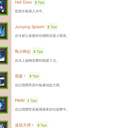
Hell Diver
3
Tips
從跳水板跳入水中。
Jumping Splash!
2
Tips
在冷卻之泉最終目標附近跳入噴泉。
戰火蜂起
3
Tips
在冰上旋轉攻擊時跳躍 3 次。
傑森！
3
Tips
在記憶體草原中躲避傾盆大雨。
PAIN!
1
Tips
在記憶體草原被飛過來的垃圾擊中。
速競天擇！
3
Tips