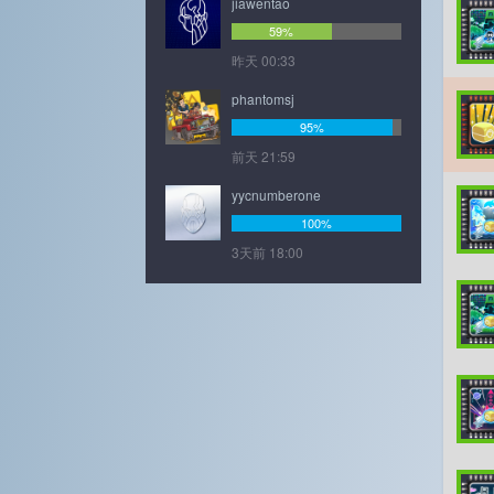
jiawentao
59%
昨天 00:33
phantomsj
95%
前天 21:59
yycnumberone
100%
3天前 18:00