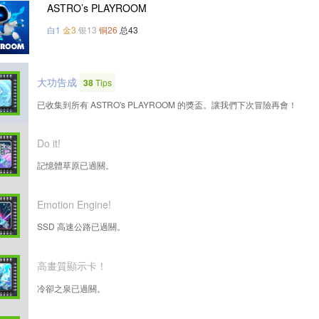
ASTRO’s PLAYROOM
白1
金3
银13
铜26
总43
大功告成
38
Tips
已收集到所有 ASTRO's PLAYROOM 的獎盃。讓我們下次冒險再會！
Do it!
記憶體草原已過關。
Emotion Engine!
SSD 高速公路已過關。
高畫質顯示卡！
冷卻之泉已過關。