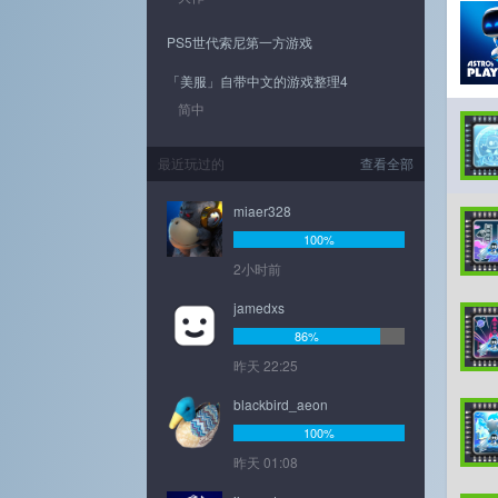
PS5世代索尼第一方游戏
「美服」自带中文的游戏整理4
简中
最近玩过的
查看全部
miaer328
100%
2小时前
jamedxs
86%
昨天 22:25
blackbird_aeon
100%
昨天 01:08