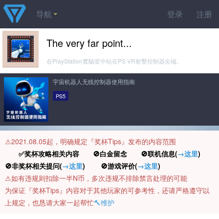
导航
登录
注册
The very far point...
在PlayStation實驗室中站在PS VR射擊控制器尖端。
宇宙机器人无线控制器使用指南
PS5
⚠️2021.08.05起，明确规定『奖杯Tips』发布的内容范围
✅奖杯攻略相关内容 🚫白金留念 🚫联机信息(
→这里
)
🚫非奖杯相关提问(
→这里
) 🚫游戏评价(
→这里
)
⚠️如有违规则扣除一半N币，多次违规不排除禁言处理的可能
为保证『奖杯Tips』内容对于其他玩家的可参考性，还请严格遵守以
上规定，也恳请大家一起帮忙
🔨维护