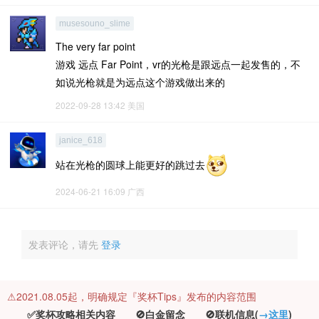
musesouno_slime
The very far point
游戏 远点 Far Point，vr的光枪是跟远点一起发售的，不
如说光枪就是为远点这个游戏做出来的
2022-09-28 13:42
美国
janice_618
站在光枪的圆球上能更好的跳过去
2024-06-21 16:09
广西
发表评论，请先
登录
⚠️2021.08.05起，明确规定『奖杯Tips』发布的内容范围
✅奖杯攻略相关内容 🚫白金留念 🚫联机信息(
→这里
)