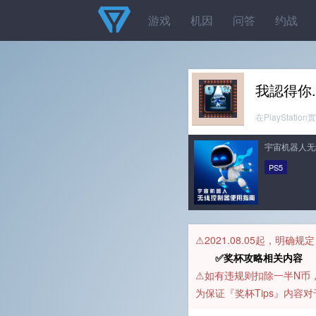
游戏
机因
问答
约战
我認得你..
在PlayStat
宇宙机器人无
PS5
⚠️2021.08.05起，明确
✅奖杯攻略相关内容 
⚠️如有违规则扣除一半N
为保证『奖杯Tips』内