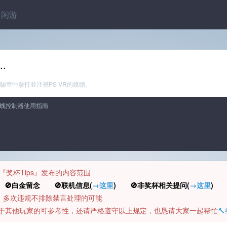
闲游
.
ion實驗室中擊打並注視PS VR的鏡頭。
线控制器使用指南
规定『奖杯Tips』发布的内容范围
白金留念 🚫联机信息(
→这里
) 🚫非奖杯相关提问(
→这里
) 
币，多次违规不排除禁言处理的可能
容对于其他玩家的可参考性，还请严格遵守以上规定，也恳请大家一起帮忙
