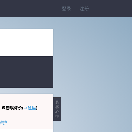
登录
注册
奖
杯
🚫游戏评价(
→这里
)
心
得
维护