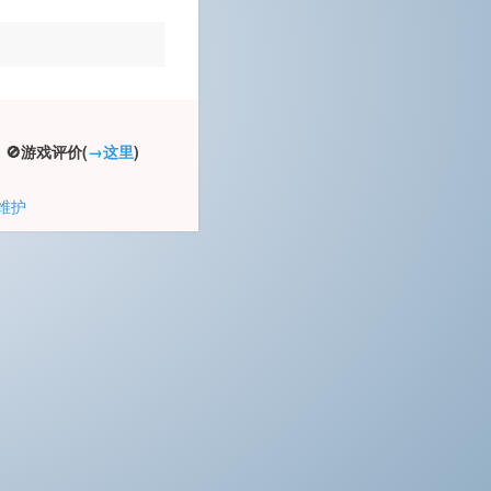
🚫游戏评价(
→这里
)
维护