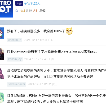
宇宙机器人
PS5
白1
金2
银19
铜41
总63
没有了，确实就那么多，我全部100%了
2024-12-17 12:33 广东
chenji802
想补playroom还得有个专用摄像头和playstation app或者psv。
2024-12-17 12:45 上海
kensin-joy
虚拟现实游戏空间的内容太少，其实算是宇宙机器人 搜救行动的广
觉得比后面的作品好玩，而且之前疫情的时候活动免费送过
2024-12-17 12:52 浙江
sakauenachi
目前就这5款，PS4的自带一款但需要摄像头，另外两款VR一个免
流程，剩下就是PS5的，但大多数人只知道手柄指南