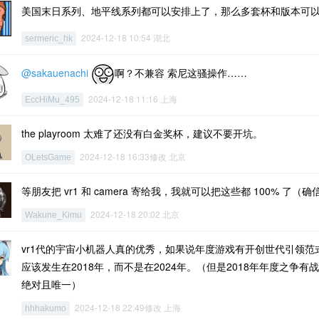
美国末日系列、地平线系列都可以安排上了，那么多套杯和版本可
2024-12-18 10:54 湖北
sermeric_hk
@sakauenachi
啊？不兼容 索尼这骚操作……
2024-12-18 11:16 上海
EccHiMu_495
the playroom 太难了还没有白金奖杯，建议不要开坑。
2024-12-18 16:33修改 北京
OLetsGame
等朋友把 vr1 和 camera 寄给我，我就可以把这些都 100% 了（确
2024-12-18 20:02 北京
Wakune_Kimu
vr1代的宇宙小机器人真的优秀，如果说年度游戏有开创世代引领
应该发生在2018年，而不是在2024年。（但是2018年年度之争有战
绝对且唯一）
2024-12-18 22:49修改 上海
hhhakumo