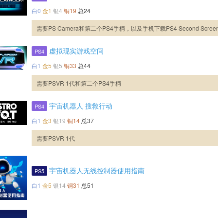
白0
金1
银4
铜19
总24
需要PS Camera和第二个PS4手柄，以及手机下载PS4 Second Scree
虚拟现实游戏空间
PS4
白1
金5
银5
铜33
总44
需要PSVR 1代和第二个PS4手柄
宇宙机器人 搜救行动
PS4
白1
金3
银19
铜14
总37
需要PSVR 1代
宇宙机器人无线控制器使用指南
PS5
白1
金5
银14
铜31
总51