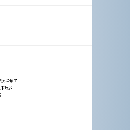
该没得领了
况下玩的
玩