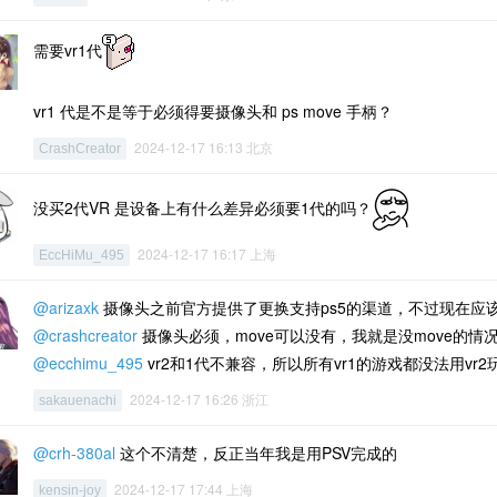
需要vr1代
vr1 代是不是等于必须得要摄像头和 ps move 手柄？
2024-12-17 16:13 北京
CrashCreator
没买2代VR 是设备上有什么差异必须要1代的吗？
2024-12-17 16:17 上海
EccHiMu_495
@arizaxk
摄像头之前官方提供了更换支持ps5的渠道，不过现在应
@crashcreator
摄像头必须，move可以没有，我就是没move的情
@ecchimu_495
vr2和1代不兼容，所以所有vr1的游戏都没法用vr2
2024-12-17 16:26 浙江
sakauenachi
@crh-380al
这个不清楚，反正当年我是用PSV完成的
2024-12-17 17:44 上海
kensin-joy