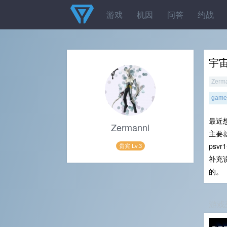
游戏
机因
问答
约战
宇
Zerm
gamel
最近
Zermanni
主要就
psv
贵宾 Lv.3
补充
的。
游戏