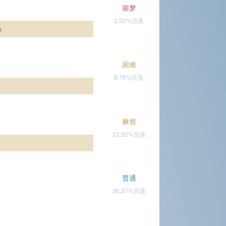
噩梦
2.52%完美
n
困难
8.76%完美
麻烦
23.92%完美
普通
36.27%完美