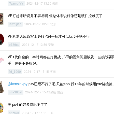
2024-12-17 13:20 云南
Teamo-YY
VR打起来听说并不容易啊 但总体来说好像还是硬件控难度了
2024-12-17 13:23 北京
leizhijian
VR机器人应该写上必须PS4手柄才可以玩 5手柄不行
2024-12-17 13:59 安徽
p789cs
VR1代白金的一半时间都在打挑战，VR的视角问题以及一些挑战要
手，体验不是很好。
2024-12-17 15:15 河南
fzj_1990
@kensin-joy
psv已经不行了吧 只能app 我17年的时候用psv链接
2024-12-17 15:42修改 陕西
crh-380al
没 ps4 的好多都玩不了了
2024-12-17 16:11 广东
arizaxk