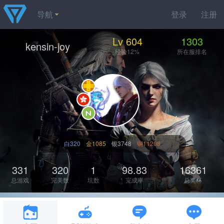
导航
登录
注册
Lv 604
1303
kensin-joy
经验12%
所在服排名
白320
金1085
银3748
铜11208
331
320
1
98.83
16361
总游戏
完美数
坑数
完成率
总奖杯