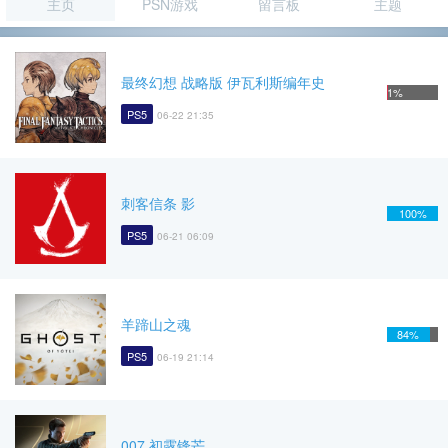
主页
PSN游戏
留言板
主题
最终幻想 战略版 伊瓦利斯编年史
1%
PS5
06-22 21:35
刺客信条 影
100%
PS5
06-21 06:09
羊蹄山之魂
84%
PS5
06-19 21:14
007 初露锋芒