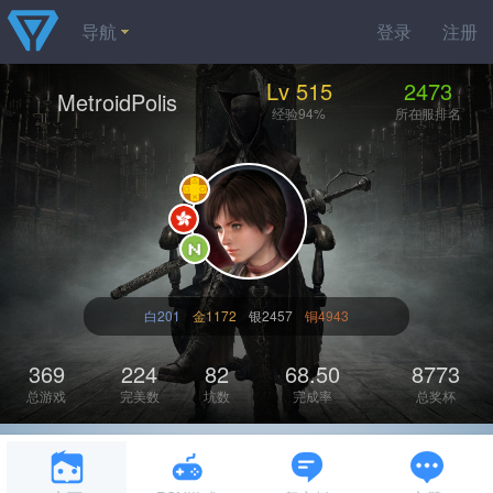
导航
登录
注册
Lv 515
2473
MetroidPolis
经验94%
所在服排名
白201
金1172
银2457
铜4943
369
224
82
68.50
8773
总游戏
完美数
坑数
完成率
总奖杯