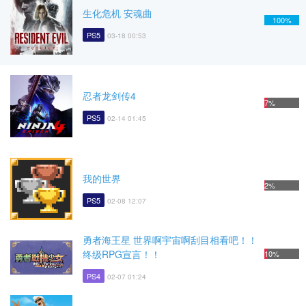
生化危机 安魂曲
100%
PS5
03-18 00:53
忍者龙剑传4
7%
PS5
02-14 01:45
我的世界
2%
PS5
02-08 12:07
勇者海王星 世界啊宇宙啊刮目相看吧！！
终级RPG宣言！！
10%
PS4
02-07 01:24