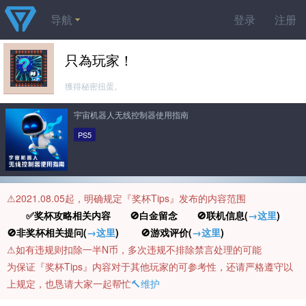
导航
登录
注册
只為玩家！
獲得秘密扭蛋。
宇宙机器人无线控制器使用指南
PS5
⚠️2021.08.05起，明确规定『奖杯Tips』发布的内容范围
✅奖杯攻略相关内容 🚫白金留念 🚫联机信息(
→这里
)
🚫非奖杯相关提问(
→这里
) 🚫游戏评价(
→这里
)
⚠️如有违规则扣除一半N币，多次违规不排除禁言处理的可能
为保证『奖杯Tips』内容对于其他玩家的可参考性，还请严格遵守以
上规定，也恳请大家一起帮忙
🔨维护