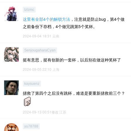
lzlzmc
这里有全部4个的解锁方法
，注意就是防止bug，第4个做
之前备份下存档，4个做完跳第5个奖杯。
2024-09-04 18:31
云南
SenjougaharaCyan
挺有意思，挺有创新的一套杯，以后别在做这种奖杯了
2024-09-05 22:10
上海
kaysuenz
拯救了第四个之后没有跳杯，难道是要重新拯救前三个？
2024-09-13 00:51修改
江苏
yu78788