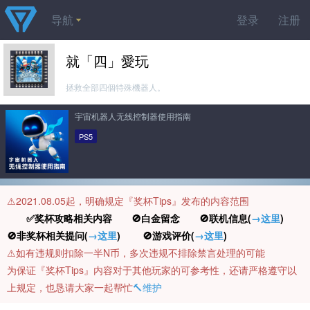
导航
登录
注册
就「四」愛玩
拯救全部四個特殊機器人。
宇宙机器人无线控制器使用指南
PS5
⚠️2021.08.05起，明确规定『奖杯Tips』发布的内容范围
✅奖杯攻略相关内容 🚫白金留念 🚫联机信息(
→这里
)
🚫非奖杯相关提问(
→这里
) 🚫游戏评价(
→这里
)
⚠️如有违规则扣除一半N币，多次违规不排除禁言处理的可能
为保证『奖杯Tips』内容对于其他玩家的可参考性，还请严格遵守以
上规定，也恳请大家一起帮忙
🔨维护