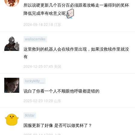
所以说硬更新几个百分百必须跟着攻略走一遍得到的奖杯
降低完成率有啥意义呢
2024-09-18 22:18
江苏
wallacemike
这里救到的机器人会在续作里出现，如果没救续作里就没
有
2024-12-25 07:45
美国
luckykitty__
说白了你看一个人不顺眼他呼吸都是错的
2025-02-23 10:28
山东
tklstar
国服更新了好像 是否可以做奖杯了？
2025-03-14 17:30
上海