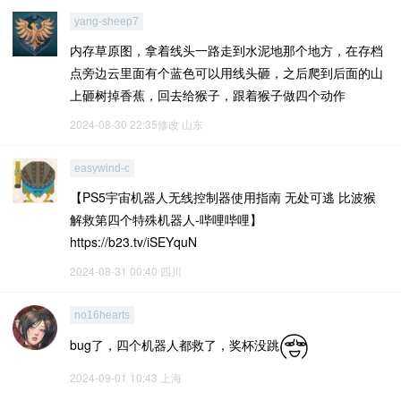
yang-sheep7
内存草原图，拿着线头一路走到水泥地那个地方，在存档
点旁边云里面有个蓝色可以用线头砸，之后爬到后面的山
上砸树掉香蕉，回去给猴子，跟着猴子做四个动作
2024-08-30 22:35修改
山东
easywind-c
【PS5宇宙机器人无线控制器使用指南 无处可逃 比波猴
解救第四个特殊机器人-哔哩哔哩】
https://b23.tv/iSEYquN
2024-08-31 00:40
四川
no16hearts
bug了，四个机器人都救了，奖杯没跳
2024-09-01 10:43
上海