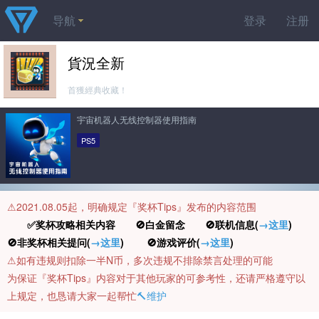
导航
登录
注册
貨況全新
首獲經典收藏！
宇宙机器人无线控制器使用指南
PS5
⚠️2021.08.05起，明确规定『奖杯Tips』发布的内容范围
✅奖杯攻略相关内容 🚫白金留念 🚫联机信息(
→这里
)
🚫非奖杯相关提问(
→这里
) 🚫游戏评价(
→这里
)
⚠️如有违规则扣除一半N币，多次违规不排除禁言处理的可能
为保证『奖杯Tips』内容对于其他玩家的可参考性，还请严格遵守以
上规定，也恳请大家一起帮忙
🔨维护