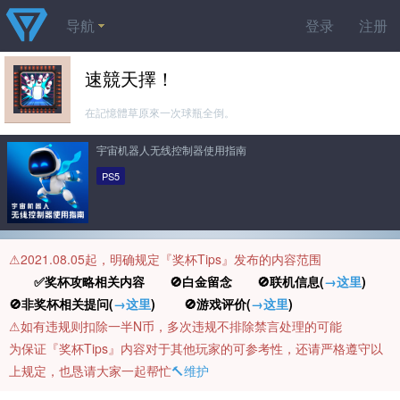
导航
登录
注册
速競天擇！
在記憶體草原來一次球瓶全倒。
宇宙机器人无线控制器使用指南
PS5
⚠️2021.08.05起，明确规定『奖杯Tips』发布的内容范围
✅奖杯攻略相关内容 🚫白金留念 🚫联机信息(
→这里
)
🚫非奖杯相关提问(
→这里
) 🚫游戏评价(
→这里
)
⚠️如有违规则扣除一半N币，多次违规不排除禁言处理的可能
为保证『奖杯Tips』内容对于其他玩家的可参考性，还请严格遵守以
上规定，也恳请大家一起帮忙
🔨维护