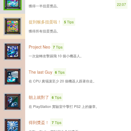
22:07
獲得一半扭蛋獎品。
捉到猴多扭蛋啦！
5
Tips
獲得所有扭蛋獎品。
Project Neo
7
Tips
一次旋轉攻擊踢飛 10 個小機器人。
The last Guy
6
Tips
在 CPU 廣場讓至少 20 個機器人跟著你走。
朝上就對了
6
Tips
在 PlayStation 實驗室中擊打 PS2 上的徽章。
得到獎盃！
7
Tips