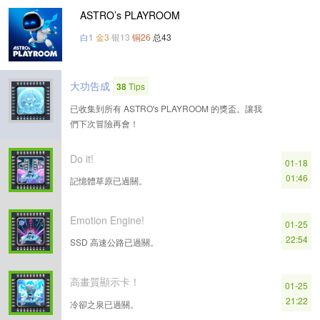
ASTRO’s PLAYROOM
白1
金3
银13
铜26
总43
大功告成
38
Tips
已收集到所有 ASTRO's PLAYROOM 的獎盃。讓我
們下次冒險再會！
Do it!
01-18
01:46
記憶體草原已過關。
Emotion Engine!
01-25
22:54
SSD 高速公路已過關。
高畫質顯示卡！
01-25
21:22
冷卻之泉已過關。