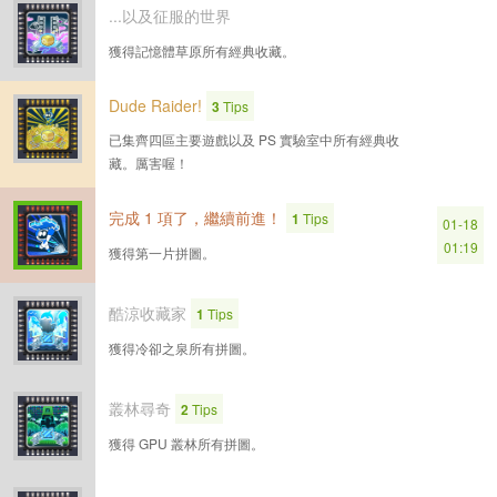
...以及征服的世界
獲得記憶體草原所有經典收藏。
Dude Raider!
3
Tips
已集齊四區主要遊戲以及 PS 實驗室中所有經典收
藏。厲害喔！
完成 1 項了，繼續前進！
1
Tips
01-18
01:19
獲得第一片拼圖。
酷涼收藏家
1
Tips
獲得冷卻之泉所有拼圖。
叢林尋奇
2
Tips
獲得 GPU 叢林所有拼圖。