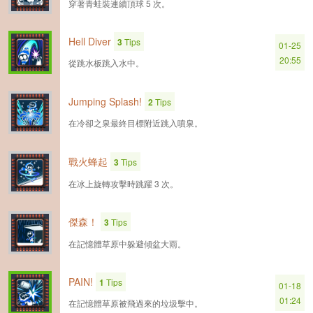
穿著青蛙裝連續頂球 5 次。
Hell Diver
3
Tips
01-25
20:55
從跳水板跳入水中。
Jumping Splash!
2
Tips
在冷卻之泉最終目標附近跳入噴泉。
戰火蜂起
3
Tips
在冰上旋轉攻擊時跳躍 3 次。
傑森！
3
Tips
在記憶體草原中躲避傾盆大雨。
PAIN!
1
Tips
01-18
01:24
在記憶體草原被飛過來的垃圾擊中。