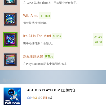
在 GPU 叢林的山頂上，用箭擊中所有兔子。
Wild Arms
11
Tips
邊射擊機槍邊旋轉。
It's All In The Mind
3
Tips
01-25
20:50
出拳迅速打敗 3 個敵人。
超級電腦娛樂
5
Tips
在PlayStation實驗室中揭開舊標誌。
第1个DLC
ASTRO’s PLAYROOM [追加內容]
白0
金2
银0
铜1
总3