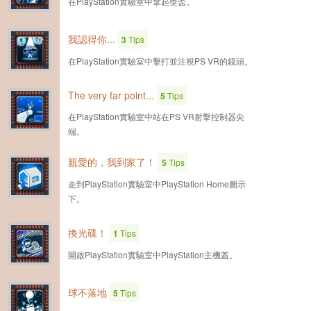
在PlayStation實驗室中拿起獎盃。
我認得你...
3
Tips
在PlayStation實驗室中擊打並注視PS VR的鏡頭。
The very far point...
5
Tips
在PlayStation實驗室中站在PS VR射擊控制器尖
端。
親愛的，我到家了！
5
Tips
走到PlayStation實驗室中PlayStation Home圖示
下。
換光碟！
1
Tips
開啟PlayStation實驗室中PlayStation主機蓋。
球不落地
5
Tips