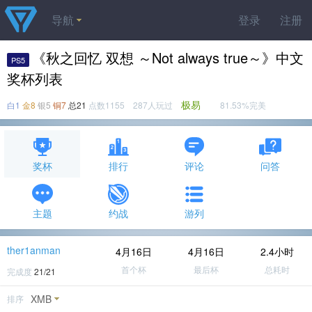
导航
登录
注册
《秋之回忆 双想 ～Not always true～》中文
PS5
奖杯列表
极易
白1
金8
银5
铜7
总21
点数1155 287人玩过
81.53%完美
奖杯
排行
评论
问答
主题
约战
游列
ther1anman
4月16日
4月16日
2.4小时
首个杯
最后杯
总耗时
完成度
21/21
XMB
排序