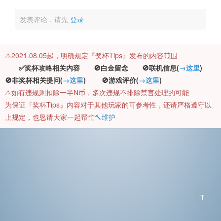
发表评论，请先
登录
⚠️2021.08.05起，明确规定『奖杯Tips』发布的内容范围
✅奖杯攻略相关内容 🚫白金留念 🚫联机信息(
→这里
)
🚫非奖杯相关提问(
→这里
) 🚫游戏评价(
→这里
)
⚠️如有违规则扣除一半N币，多次违规不排除禁言处理的可能
为保证『奖杯Tips』内容对于其他玩家的可参考性，还请严格遵守以
上规定，也恳请大家一起帮忙
🔨维护
T