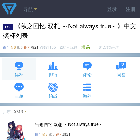
导航
登录
注册
《秋之回忆 双想 ～Not always true～》中文
PS5
奖杯列表
极易
白1
金8
银5
铜7
总21
点数1155 287人玩过
81.53%完美
奖杯
排行
评论
问答
主题
约战
游列
XMB
排序
告别回忆 双想 ～Not always true～
白1
金8
银5
铜7
总21