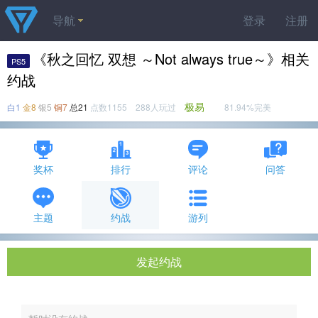
导航
登录
注册
《秋之回忆 双想 ～Not always true～》相关
PS5
约战
极易
白1
金8
银5
铜7
总21
点数1155 288人玩过
81.94%完美
奖杯
排行
评论
问答
主题
约战
游列
发起约战