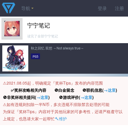
导航
登录
注册
宁宁笔记
读完了全部宁宁笔记
秋之回忆 双想 ～Not always true～
PS5
⚠️2021.08.05起，明确规定『奖杯Tips』发布的内容范围
✅奖杯攻略相关内容 🚫白金留念 🚫联机信息(
→这里
)
🚫非奖杯相关提问(
→这里
) 🚫游戏评价(
→这里
)
⚠️如有违规则扣除一半N币，多次违规不排除禁言处理的可能
为保证『奖杯Tips』内容对于其他玩家的可参考性，还请严格遵守以
上规定，也恳请大家一起帮忙
🔨维护