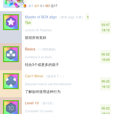
白1
金9
银4
铜3
总17
Master of BOX align
（BOX align 大师）
1
Tips
03-07
Unlock All Trophies
18:10
获得所有奖杯
Basics
（一切的基础）
06-22
Combine 3 or more.
16:09
结合3个或更多的箱子
Can't Move
（移动不了！）
06-22
Discover how to use this behavior
16:12
了解如何使用这种行为
Level 10
（第10关）
06-22
Complete 10 Levels.
16:14