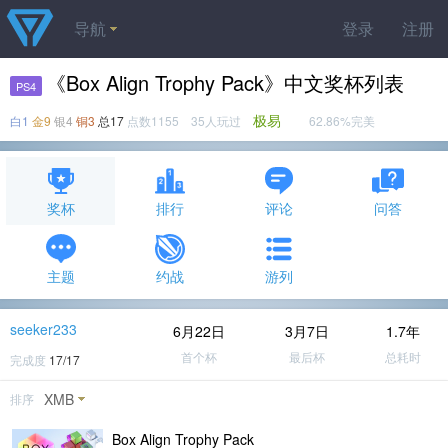
导航
登录
注册
《Box Align Trophy Pack》中文奖杯列表
PS4
极易
白1
金9
银4
铜3
总17
点数1155 35人玩过
62.86%完美
奖杯
排行
评论
问答
主题
约战
游列
seeker233
6月22日
3月7日
1.7年
首个杯
最后杯
总耗时
完成度
17/17
XMB
排序
Box Align Trophy Pack