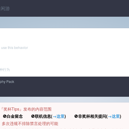
闲游
 use this behavior
种行为
ophy Pack
规定『奖杯Tips』发布的内容范围
白金留念 🚫联机信息(
→这里
) 🚫非奖杯相关提问(
→这里
) 
币，多次违规不排除禁言处理的可能