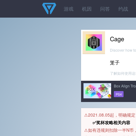
游戏
机因
问答
约战
Cage
Discover how to
笼子
了解如何使用这
Box Align Tr
PS4
⚠️2021.08.05起，明确
✅奖杯攻略相关内容 
⚠️如有违规则扣除一半N