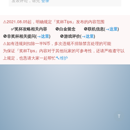
发表评论，请先
登录
⚠️2021.08.05起，明确规定『奖杯Tips』发布的内容范围
✅奖杯攻略相关内容 🚫白金留念 🚫联机信息(
→这里
)
🚫非奖杯相关提问(
→这里
) 🚫游戏评价(
→这里
)
⚠️如有违规则扣除一半N币，多次违规不排除禁言处理的可能
为保证『奖杯Tips』内容对于其他玩家的可参考性，还请严格遵守以
上规定，也恳请大家一起帮忙
🔨维护
T