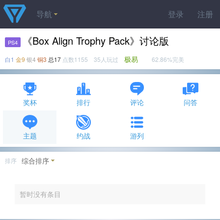
导航
登录
注册
《Box Align Trophy Pack》讨论版
PS4
极易
白1
金9
银4
铜3
总17
点数1155 35人玩过
62.86%完美
奖杯
排行
评论
问答
主题
约战
游列
综合排序
排序
暂时没有条目