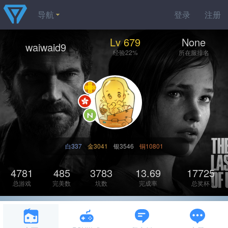
导航
登录
注册
Lv 679
None
waiwaid9
经验22%
所在服排名
白337
金3041
银3546
铜10801
4781
485
3783
13.69
17725
总游戏
完美数
坑数
完成率
总奖杯