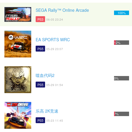
SEGA Rally™ Online Arcade
100%
PS3
06-05 23:24
EA SPORTS WRC
12%
PS5
05-29 23:07
噬血代码2
0%
PS5
05-29 01:54
乐高 2K竞速
7%
PS5
05-23 11:45