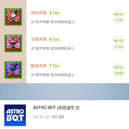
雄鸡营救
4
Tips
06-03
17:21
在“毁灭鸣爆”成功拯救机器人。
毛熊营救
4
Tips
06-03
17:02
在“钹声汹汹”成功拯救机器人。
翻滚营救
7
Tips
06-03
16:59
在“装甲硬核”成功拯救机器人。
第4个DLC
ASTRO BOT [邪恶虚空 2]
白0
金0
银1
铜4
总5