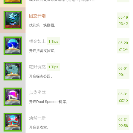
困惑开端
05-19
23:42
找到第一块拼图。
挥金如土
1
Tips
05-20
21:54
开启扭蛋实验室。
狂野诱惑
1
Tips
06-01
20:11
开启探奇公园。
点染座驾
05-31
22:45
开启Dual Speeder机库。
焕然一新
05-31
22:56
开启更衣室。