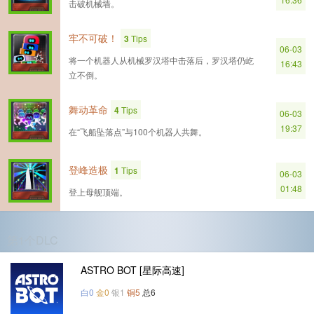
击破机械墙。
牢不可破！
3
Tips
06-03
将一个机器人从机械罗汉塔中击落后，罗汉塔仍屹
16:43
立不倒。
舞动革命
4
Tips
06-03
19:37
在“飞船坠落点”与100个机器人共舞。
登峰造极
1
Tips
06-03
01:48
登上母舰顶端。
第1个DLC
ASTRO BOT [星际高速]
白0
金0
银1
铜5
总6