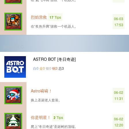
烈焰营救
17
Tips
06-03
17:53
在“炙热升腾”拯救一个机器人。
第2个DLC
ASTRO BOT [冬日奇迹]
白0
金0
银0
铜3
总3
Astro嗬嗬！
06-02
11:31
换上圣诞老人套装。
你是明星！
2
Tips
06-02
12:20
爬上“冬日奇迹”圣诞树的顶端。