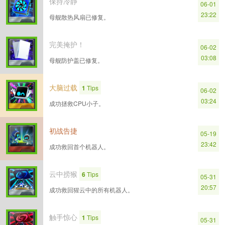
保持冷静
06-01
23:22
母舰散热风扇已修复。
完美掩护！
06-02
03:08
母舰防护盖已修复。
大脑过载
1
Tips
06-02
03:24
成功拯救CPU小子。
初战告捷
05-19
23:42
成功救回首个机器人。
云中捞猴
6
Tips
05-31
20:57
成功救回猩云中的所有机器人。
触手惊心
1
Tips
05-31