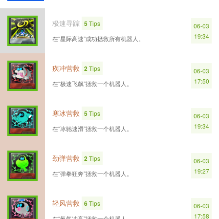
极速寻踪
5
Tips
06-03
19:34
在“星际高速”成功拯救所有机器人。
疾冲营救
2
Tips
06-03
17:50
在“极速飞飙”拯救一个机器人。
寒冰营救
5
Tips
06-03
19:34
在“冰驰速滑”拯救一个机器人。
劲弹营救
2
Tips
06-03
19:27
在“弹拳狂奔”拯救一个机器人。
轻风营救
6
Tips
06-03
17:58
在“氦气冲高”拯救一个机器人。