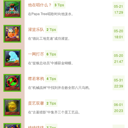
他在唱什么？
3
Tips
05-21
17:29
在Papa Tree唱歌时向他泼水。
灌篮乐队
2
Tips
05-20
18:01
在“德比工地竞速”成功灌篮。
一网打尽
6
Tips
05-20
21:47
在“捉猴总动员”中捕获金蝴蝶。
噤若寒鸦
4
Tips
05-31
22:39
在“机械战神”中找到并击败全部八只乌鸦。
蛋艺双馨
2
Tips
06-01
20:23
在“古墓猎影”中集齐三个蛋工艺品。
磕磕绊绊
7
Tips