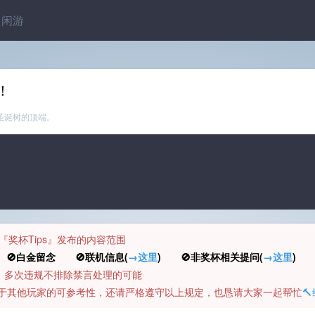
闲游
！
”圣诞树的顶端。
规定『奖杯Tips』发布的内容范围
白金留念 🚫联机信息(
→这里
) 🚫非奖杯相关提问(
→这里
) 
币，多次违规不排除禁言处理的可能
容对于其他玩家的可参考性，还请严格遵守以上规定，也恳请大家一起帮忙
