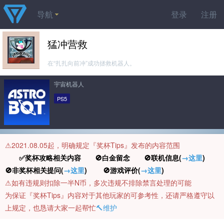
导航
登录
注册
猛冲营救
在“扎扎向前冲”成功拯救机器人。
宇宙机器人
PS5
⚠️2021.08.05起，明确规定『奖杯Tips』发布的内容范围
✅奖杯攻略相关内容 🚫白金留念 🚫联机信息(
→这里
)
🚫非奖杯相关提问(
→这里
) 🚫游戏评价(
→这里
)
⚠️如有违规则扣除一半N币，多次违规不排除禁言处理的可能
为保证『奖杯Tips』内容对于其他玩家的可参考性，还请严格遵守以
上规定，也恳请大家一起帮忙
🔨维护