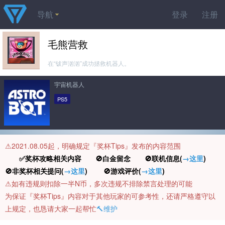
导航
登录
注册
毛熊营救
在“钹声汹汹”成功拯救机器人。
宇宙机器人
PS5
⚠️2021.08.05起，明确规定『奖杯Tips』发布的内容范围
✅奖杯攻略相关内容 🚫白金留念 🚫联机信息(
→这里
)
🚫非奖杯相关提问(
→这里
) 🚫游戏评价(
→这里
)
⚠️如有违规则扣除一半N币，多次违规不排除禁言处理的可能
为保证『奖杯Tips』内容对于其他玩家的可参考性，还请严格遵守以
上规定，也恳请大家一起帮忙
🔨维护