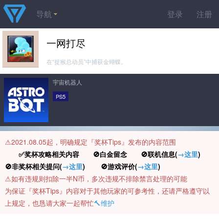
导航
登录
注册
一网打尽
在“捉猴总动员”中捕获金蝴蝶。
宇宙机器人
PS5
⚠️2021.08.05起，明确规定『奖杯Tips』发布的内容范围
✅奖杯攻略相关内容 🚫白金留念 🚫联机信息(
→这里
)
🚫非奖杯相关提问(
→这里
) 🚫游戏评价(
→这里
)
⚠️如有违规则扣除一半N币，多次违规不排除禁言处理的可能
为保证『奖杯Tips』内容对于其他玩家的可参考性，还请严格遵守以
上规定，也恳请大家一起帮忙
🔨维护