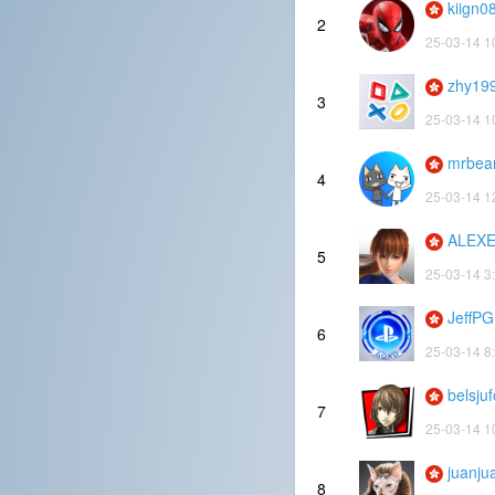
kiign0
2
25-03-14 1
zhy19
3
25-03-14 1
mrbea
4
25-03-14 1
ALEX
5
25-03-14 3
JeffPG
6
25-03-14 8
belsju
7
25-03-14 1
juanj
8