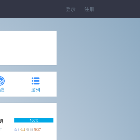
登录
注册
约战
游列
100%
个月
时
白1
金2
银18
铜37