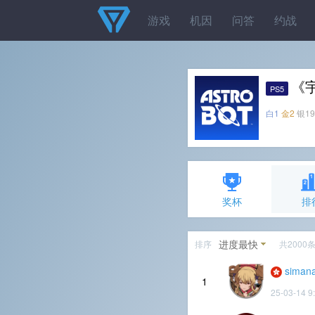
游戏
机因
问答
约战
《
PS5
白1
金2
银19
奖杯
排
进度最快
排序
共2000
simana
1
25-03-14 9