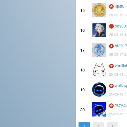
njstfu
15
25-03-16 1
boy09
16
25-03-16 4
ht391
17
25-03-17 8
vanilla
18
25-03-18 1
wolfzs
19
25-03-18 7
YOYO
20
25-03-19 1
1
2
3
.