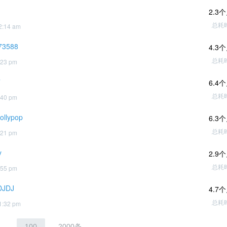
2.3
总耗
2:14 am
73588
4.3
总耗
:23 pm
7
6.4
总耗
:40 pm
lollypop
6.3
总耗
:21 pm
y
2.9
总耗
:55 pm
DJDJ
4.7
总耗
1:32 pm
..
100
2000条