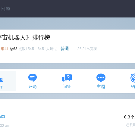
闲游
宇宙机器人》排行榜
普通
铜41
总63
点数1545 6451人玩过
26.21%完美
行
评论
问答
主题
条
izi
6.3
总耗
:32 am