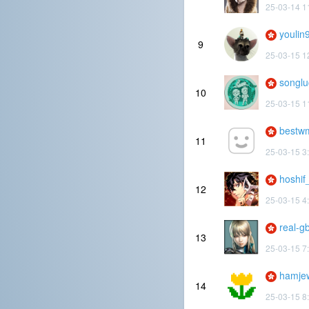
25-03-14 1
youlin
9
25-03-15 1
songlu
10
25-03-15 1
bestw
11
25-03-15 3
hoshif
12
25-03-15 4
real-g
13
25-03-15 7
hamje
14
25-03-15 8