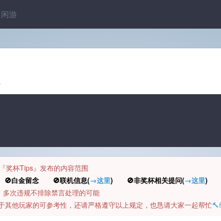
闲游
。
规定『奖杯Tips』发布的内容范围
白金留念 🚫联机信息(
→这里
) 🚫非奖杯相关提问(
→这里
) 
币，多次违规不排除禁言处理的可能
容对于其他玩家的可参考性，还请严格遵守以上规定，也恳请大家一起帮忙
