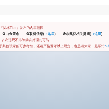
规定『奖杯Tips』发布的内容范围
白金留念 🚫联机信息(
→这里
) 🚫非奖杯相关提问(
→这里
) 
币，多次违规不排除禁言处理的可能
容对于其他玩家的可参考性，还请严格遵守以上规定，也恳请大家一起帮忙
