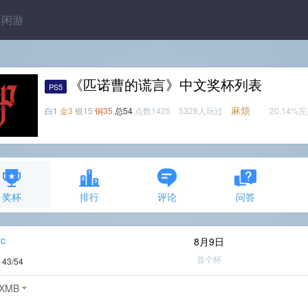
闲游
《匹诺曹的谎言》中文奖杯列表
PS5
麻烦
白1
金3
银15
铜35
总54
点数1425 5328人玩过
20.14%
奖杯
排行
评论
问答
yc
8月9日
首个杯
度
43/54
XMB