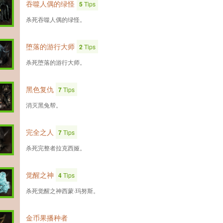
吞噬人偶的绿怪
5
Tips
杀死吞噬人偶的绿怪。
堕落的游行大师
2
Tips
杀死堕落的游行大师。
黑色复仇
7
Tips
消灭黑兔帮。
完全之人
7
Tips
杀死完整者拉克西娅。
觉醒之神
4
Tips
杀死觉醒之神西蒙·玛努斯。
金币果播种者