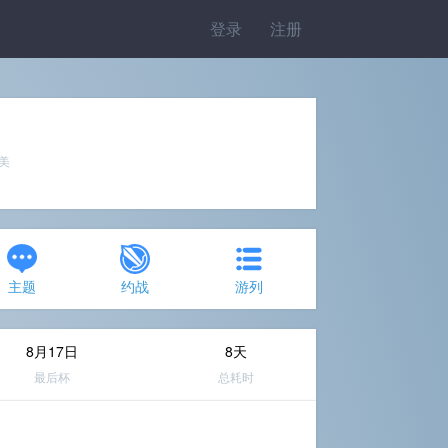
登录
注册
完美
主题
约战
游列
8月17日
8天
最后杯
总耗时