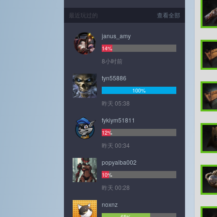
最近玩过的
查看全部
janus_amy
14%
8小时前
tyn55886
100%
昨天 05:38
fykiym51811
12%
昨天 00:34
popyaiba002
10%
昨天 00:28
noxnz
65%