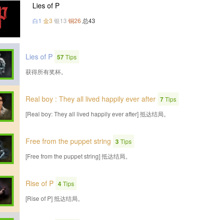
Lies of P
白1
金3
银13
铜26
总43
Lies of P
57
Tips
获得所有奖杯。
Real boy : They all lived happily ever after
7
Tips
[Real boy: They all lived happily ever after] 抵达结局。
Free from the puppet string
3
Tips
[Free from the puppet string] 抵达结局。
Rise of P
4
Tips
[Rise of P] 抵达结局。