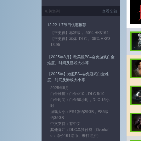
相关游列
查看全部
12.22-1.7节日优惠推荐
【平史低】标准版，-50% HK$164
【平史低】本体+DLC，-35% HK$3
13.95
【2025年8月】欧美服PS+会免游戏白金
难度、时间及游戏大小等
【2025年】港服PS+会免游戏白金难
度、时间及游戏大小等
2025年8月
白金难度：白金4/10，DLC 5/10
白金时间：白金50小时，DLC 15小
时
游戏大小：PS4版约29GB，PS5版
约35GB
中文支持：有中文
其他备注：DLC单独付费（Overtur
e：原价161港币，未打过折）