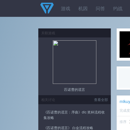
游戏
机因
问答
约战
关联游戏
匹诺曹的谎言
相关讨论
查看全部
miku
完成
《匹诺曹的谎言：序曲》dlc 奖杯流程收
集攻略
排序
《匹诺曹的谎言》 白金流程攻略