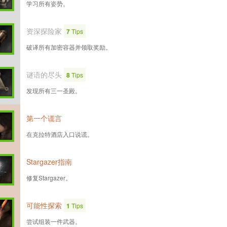
学习所有姿势。
资深探险家
7
Tips
破译所有加密容器并领取奖励。
谜语的尽头
8
Tips
发现所有三一圣殿。
第一个谎言
在克拉特酒店入口说谎。
Stargazer指南
修复Stargazer。
可能性探索
1
Tips
尝试组装一件武器。