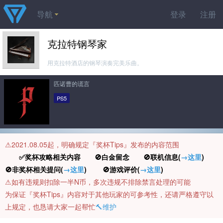
导航
登录
注册
克拉特钢琴家
用克拉特酒店的钢琴演奏完美乐曲。
匹诺曹的谎言
PS5
⚠️2021.08.05起，明确规定『奖杯Tips』发布的内容范围
✅奖杯攻略相关内容 🚫白金留念 🚫联机信息(
→这里
)
🚫非奖杯相关提问(
→这里
) 🚫游戏评价(
→这里
)
⚠️如有违规则扣除一半N币，多次违规不排除禁言处理的可能
为保证『奖杯Tips』内容对于其他玩家的可参考性，还请严格遵守以
上规定，也恳请大家一起帮忙
🔨维护