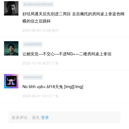
brokenwarmtoned
好结局通关后先别进二周目 去吉佩托的房间桌上拿蓝色蝴
蝶的信之后跳杯
2023-09-23 13:08
四川
mw666996
让她安息—不交心—不进NG+—二楼房间桌上拿信
2023-12-18 08:37
广东
mrryemrrye
No bhh uyb+.bf18天兔 [img][/img]
2025-08-01 13:10
广东
发表评论，请先
登录