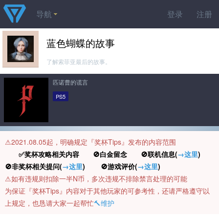
导航
登录
注册
蓝色蝴蝶的故事
了解索菲亚最后的故事。
匹诺曹的谎言
PS5
⚠️2021.08.05起，明确规定『奖杯Tips』发布的内容范围
✅奖杯攻略相关内容 🚫白金留念 🚫联机信息(
→这里
)
🚫非奖杯相关提问(
→这里
) 🚫游戏评价(
→这里
)
⚠️如有违规则扣除一半N币，多次违规不排除禁言处理的可能
为保证『奖杯Tips』内容对于其他玩家的可参考性，还请严格遵守以
上规定，也恳请大家一起帮忙
🔨维护