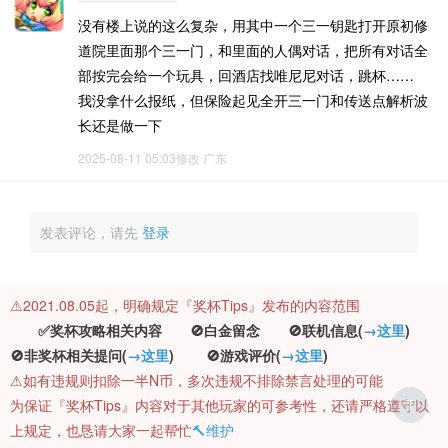
没有楼上说的这么复杂，用其中一个三一钥匙打开原初修
道院里面那个三一门，和里面的人偶对话，把所有对话全
部按完会给一个玩具，回酒店找唯尼尼对话，跳杯……
我没拿什么报纸，但保险起见全开三一门和传送点解析波
长还是做一下
2025-08-11 05:03修改
广东
发表评论，请先
登录
⚠️2021.08.05起，明确规定『奖杯Tips』发布的内容范围
✅奖杯攻略相关内容 🚫白金留念 🚫联机信息(
→这里
)
🚫非奖杯相关提问(
→这里
) 🚫游戏评价(
→这里
)
⚠️如有违规则扣除一半N币，多次违规不排除禁言处理的可能
为保证『奖杯Tips』内容对于其他玩家的可参考性，还请严格遵守以
T
上规定，也恳请大家一起帮忙
🔨维护