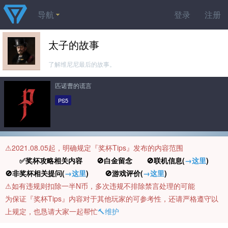
导航
登录
注册
太子的故事
了解维尼尼最后的故事。
匹诺曹的谎言
PS5
⚠️2021.08.05起，明确规定『奖杯Tips』发布的内容范围
✅奖杯攻略相关内容 🚫白金留念 🚫联机信息(
→这里
)
🚫非奖杯相关提问(
→这里
) 🚫游戏评价(
→这里
)
⚠️如有违规则扣除一半N币，多次违规不排除禁言处理的可能
为保证『奖杯Tips』内容对于其他玩家的可参考性，还请严格遵守以
上规定，也恳请大家一起帮忙
🔨维护