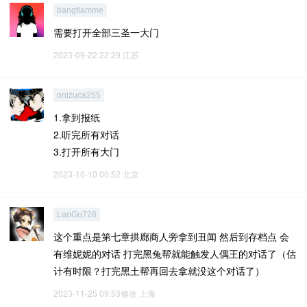
bangflamme
需要打开全部三圣一大门
2023-09-22 22:29
江苏
onizuca255
1.拿到报纸
2.听完所有对话
3.打开所有大门
2023-10-10 00:52
北京
LaoGu728
这个重点是第七章拱廊商人旁拿到丑闻 然后到存档点 会
有维妮妮的对话 打完黑兔帮就能触发人偶王的对话了（估
计有时限？打完黑土帮再回去拿就没这个对话了）
2023-11-25 09:53修改
上海