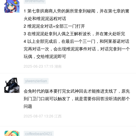
brotherlun0
1 第七章拱廊商人旁的厕所里拿到秘闻，并在第七章的篝
火处和维泥泥远程对话
2 维泥泥全对话+全部三一门打开
3 在维泥泥处拿到人偶之王解析波长，并在篝火处听完
4 以上全部完成后，在最后一个三一门，和阿莱基诺对话
完再对话一次，会出现维泥泥事件对话，对话完拿到一个
玩偶，交给维泥泥即可
2025-06-23 17:15
湖南
yiwenzierlian
会免时代的版本要打完女武神回去才能推进支线了，原先
到门卫门口就可以触发了，就是需要你回答没听清的那个
问题
2025-08-07 13:26
江西
coffeebean0421