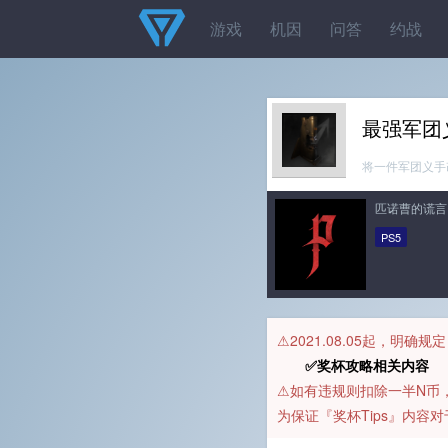
游戏
机因
问答
约战
最强军团
将一件军团义手
匹诺曹的谎言
PS5
⚠️2021.08.05起，明确
✅奖杯攻略相关内容 
⚠️如有违规则扣除一半N
为保证『奖杯Tips』内