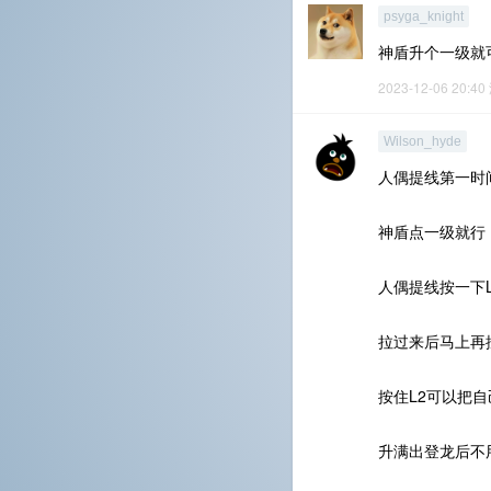
psyga_knight
神盾升个一级就
2023-12-06 20:40
Wilson_hyde
人偶提线第一时
神盾点一级就行
人偶提线按一下
拉过来后马上再
按住L2可以把
升满出登龙后不