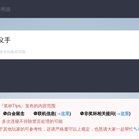
闲游
义手
改造到最高等级。
规定『奖杯Tips』发布的内容范围
白金留念 🚫联机信息(
→这里
) 🚫非奖杯相关提问(
→这里
) 
币，多次违规不排除禁言处理的可能
容对于其他玩家的可参考性，还请严格遵守以上规定，也恳请大家一起帮忙
