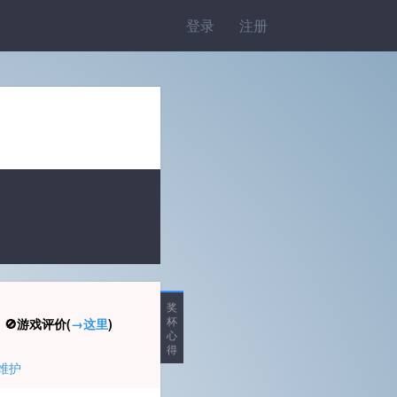
登录
注册
奖
杯
🚫游戏评价(
→这里
)
心
得
维护