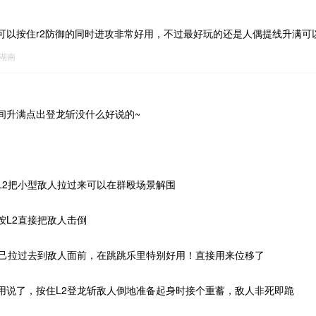
可以按住r2防御的同时进攻非常好用，不过最好玩的还是人偶提线升满可
湖南
间升满点出登龙斩没什么好说的~
L2把小型敌人拉过来可以在群殴场景解围
按L2直接把敌人击倒
自己拉过去到敌人面前，在跳跳乐里特别好用！直接用来位移了
用说了，按住L2登龙斩敌人倒地准备起身时接个重蓄，敌人非死即跪