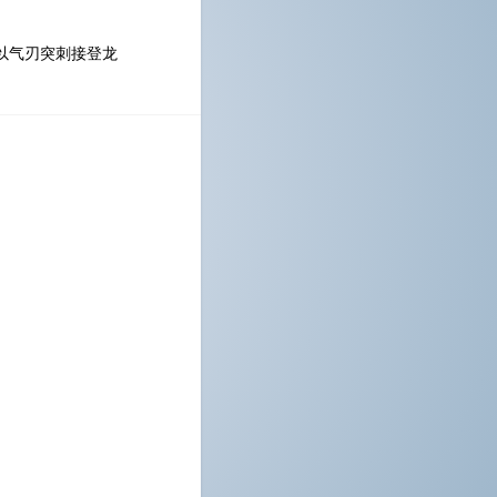
以气刃突刺接登龙