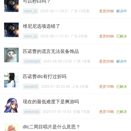
可以秒白吗？
2025-08-11 09:21 广东 10答案
悬赏20铜
解决中
aiien_ly
维尼尼选项选错了
2025-08-11 01:51 广东 2答案
悬赏60铜
已解决
aiien_ly
匹诺曹的谎言无法装备饰品
2025-08-08 15:36 广西 1答案
悬赏20铜
解决中
comblight
匹诺曹dlc有打过折吗
2025-07-30 23:48 上海 4答案
悬赏10铜
已解决
sayak33
现在的最低难度下是爽游吗
2025-07-30 16:53 安徽 7答案
悬赏10铜
已解决
yexlunzjx
dlc二周目唱片是什么意思？