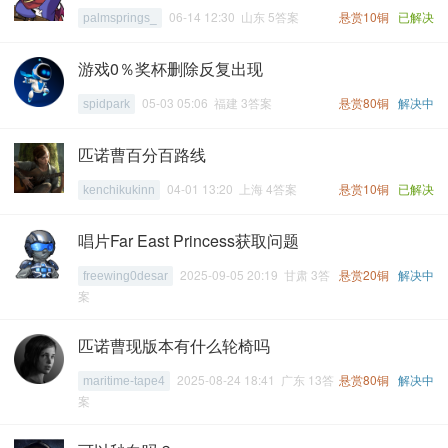
06-14 12:30 山东 5答案
悬赏10铜
已解决
palmsprings_
游戏0％奖杯删除反复出现
05-03 05:06 福建 3答案
悬赏80铜
解决中
spidpark
匹诺曹百分百路线
04-01 13:20 上海 4答案
悬赏10铜
已解决
kenchikukinn
唱片Far East Princess获取问题
2025-09-05 20:19 甘肃 3答
悬赏20铜
解决中
freewing0desar
案
匹诺曹现版本有什么轮椅吗
2025-08-24 18:41 广东 13答
悬赏80铜
解决中
maritime-tape4
案