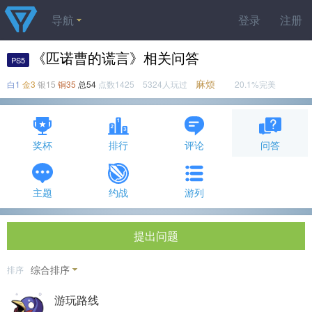
导航
登录
注册
《匹诺曹的谎言》相关问答
PS5
麻烦
白1
金3
银15
铜35
总54
点数1425 5324人玩过
20.1%完美
奖杯
排行
评论
问答
主题
约战
游列
提出问题
综合排序
排序
游玩路线