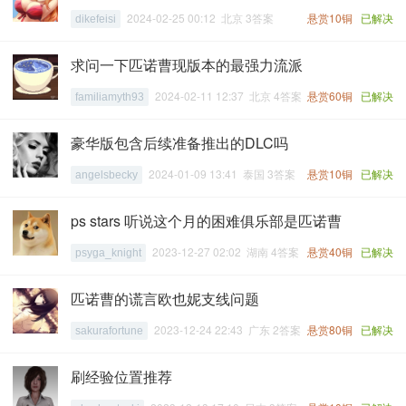
2024-02-25 00:12 北京 3答案
悬赏10铜
已解决
dikefeisi
求问一下匹诺曹现版本的最强力流派
2024-02-11 12:37 北京 4答案
悬赏60铜
已解决
familiamyth93
豪华版包含后续准备推出的DLC吗
2024-01-09 13:41 泰国 3答案
悬赏10铜
已解决
angelsbecky
ps stars 听说这个月的困难俱乐部是匹诺曹
2023-12-27 02:02 湖南 4答案
悬赏40铜
已解决
psyga_knight
匹诺曹的谎言欧也妮支线问题
2023-12-24 22:43 广东 2答案
悬赏80铜
已解决
sakurafortune
刷经验位置推荐