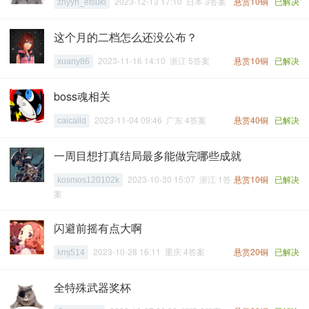
2023-12-13 17:10 日本 3答案
悬赏10铜
已解决
zhyyh_etsuki
这个月的二档怎么还没公布？
2023-11-16 14:10 浙江 5答案
悬赏10铜
已解决
xuany86
boss魂相关
2023-11-04 09:46 广东 4答案
悬赏40铜
已解决
caicaild
一周目想打真结局最多能做完哪些成就
2023-10-30 15:07 浙江 1答
悬赏10铜
已解决
kosmos120102k
案
闪避前摇有点大啊
2023-10-28 16:11 重庆 4答案
悬赏20铜
已解决
kmj514
全特殊武器奖杯