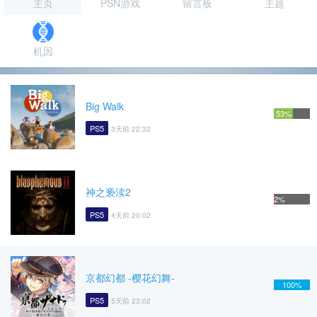
主页
PSN游戏
留言板
主题
机因
Big Walk
53%
PS5
3天前 22:32
神之亵渎2
2%
PS5
4天前 20:02
京都幻都 -樱花幻舞-
100%
PS5
5天前 23:02