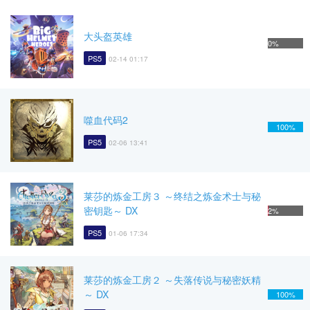
大头盔英雄
0%
PS5
02-14 01:17
噬血代码2
100%
PS5
02-06 13:41
莱莎的炼金工房３ ～终结之炼金术士与秘
密钥匙～ DX
2%
PS5
01-06 17:34
莱莎的炼金工房２ ～失落传说与秘密妖精
～ DX
100%