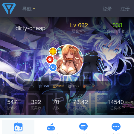
导航
登录
注册
Lv 632
1033
dirty-cheap
经验92%
所在服排名
白358
金2353
银2827
铜9002
547
322
70
73.42
14540
总游戏
完美数
坑数
完成率
总奖杯