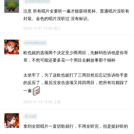
SUblimation93
注意 所有唱片全要听一遍才能获得奖杯。普通唱片没听有
封装。金色的唱片没听过 没有标识。
2023-10-27 15:54
浙江
puresakuzyo
欧也妮的选项两个决定至少两周目，先解码告诉他是你哥
哥，不然可能还要多花一个周目去解故事那个铜杯
太坐牢了，为了这欧也妮打了三周目然后忘记告诉给手套
的反应了，最后没攻击选项又得四周目，把所有坑都踩了
一遍
2023-11-13 13:05
上海
fe1za0
拿到全部唱片一直切歌就行，不用全听完，但是挺好听的