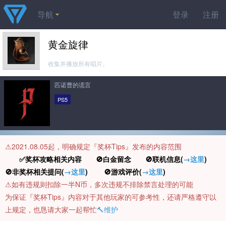
导航
登录
注册
黄金旋律
收集并播放所有唱片。
匹诺曹的谎言
PS5
⚠️2021.08.05起，明确规定『奖杯Tips』发布的内容范围
✅奖杯攻略相关内容 🚫白金留念 🚫联机信息(
→这里
)
🚫非奖杯相关提问(
→这里
) 🚫游戏评价(
→这里
)
⚠️如有违规则扣除一半N币，多次违规不排除禁言处理的可能
为保证『奖杯Tips』内容对于其他玩家的可参考性，还请严格遵守以
上规定，也恳请大家一起帮忙
🔨维护