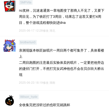
SMFVita
nc奖杯，沉迷速通第一章地图变了那商人不见了，又要下
周目见，为了铁匠打了3周目，结果忘了这茬又要打4周
目，整个游戏流程都快刻进dna
2025-06-17 12:28修改
湖北
brotherlun0
亲测现版本铁匠妹唱片一周目两个都可集齐了，具体看楼
上
二周目跑图的注意最后实验体卖的唱片，一定要把他旁边
的捷径门打开，不然打完女武神他也不会在贝尔街大桥出
现
2025-06-23 18:19修改
湖南
Wilson_hyde
全收集完把没听过的也听完就跳杯