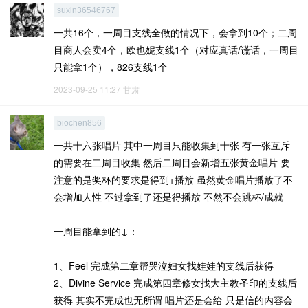
suxin36546767
一共16个，一周目支线全做的情况下，会拿到10个；二周
目商人会卖4个，欧也妮支线1个（对应真话/谎话，一周目
只能拿1个），826支线1个
2023-09-25 11:27
甘肃
biochen856
一共十六张唱片 其中一周目只能收集到十张 有一张互斥
的需要在二周目收集 然后二周目会新增五张黄金唱片 要
注意的是奖杯的要求是得到+播放 虽然黄金唱片播放了不
会增加人性 不过拿到了还是得播放 不然不会跳杯/成就
一周目能拿到的↓：
1、Feel 完成第二章帮哭泣妇女找娃娃的支线后获得
2、Divine Service 完成第四章修女找大主教圣印的支线后
获得 其实不完成也无所谓 唱片还是会给 只是信的内容会