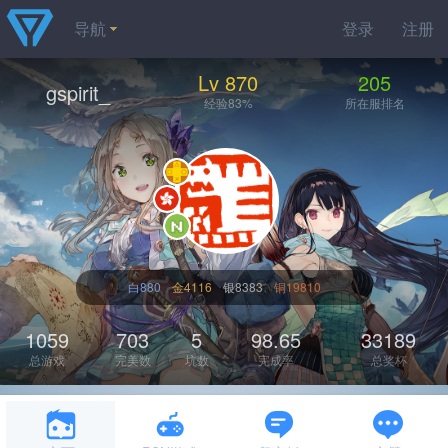
导航
登录
注册
Lv 870
205
gspirit_
经验83%
所在服排名
白880
金4116
银8383
铜19810
1059
703
5
98.65
33189
总游戏
完美数
坑数
完成率
总奖杯