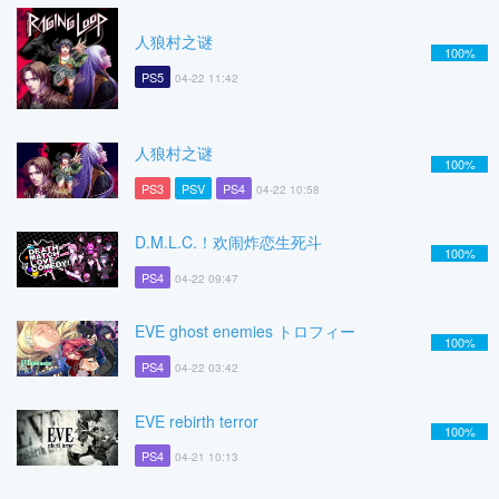
人狼村之谜
100%
PS5
04-22 11:42
人狼村之谜
100%
PS3
PSV
PS4
04-22 10:58
D.M.L.C.！欢闹炸恋生死斗
100%
PS4
04-22 09:47
EVE ghost enemies トロフィー
100%
PS4
04-22 03:42
EVE rebirth terror
100%
PS4
04-21 10:13