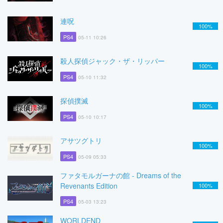
連呪
100%
PS4
05-11 10:26
殺人探偵ジャック・ザ・リッパー
100%
PS4
05-10 11:32
探偵撲滅
100%
PS4
05-10 10:17
アサツグトリ
100%
PS4
05-09 05:33
ファタモルガーナの館 - Dreams of the
Revenants Edition
100%
PS4
05-03 13:23
WORLDEND