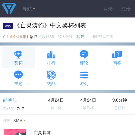
导航
登录
注册
《亡灵装饰》中文奖杯列表
PS5
容易
白1
金9
银6
铜1
总17
点数1185 37人玩过
56.76%完美
奖杯
排行
评论
问答
主题
约战
游列
gspirit_
4月24日
4月24日
9.6分钟
首个杯
最后杯
总耗时
完成度
17/17
XMB
排序
亡灵装飾