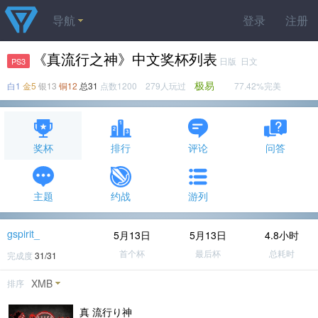
导航
登录
注册
《真流行之神》中文奖杯列表
日版 日文
PS3
极易
白1
金5
银13
铜12
总31
点数1200 279人玩过
77.42%完美
奖杯
排行
评论
问答
主题
约战
游列
gspirit_
5月13日
5月13日
4.8小时
首个杯
最后杯
总耗时
完成度
31/31
XMB
排序
真 流行り神