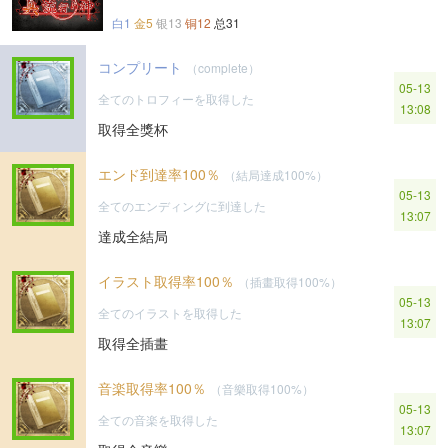
白1
金5
银13
铜12
总31
コンプリート
（complete）
05-13
全てのトロフィーを取得した
13:08
取得全獎杯
エンド到達率100％
（結局達成100%）
05-13
全てのエンディングに到達した
13:07
達成全結局
イラスト取得率100％
（插畫取得100%）
05-13
全てのイラストを取得した
13:07
取得全插畫
音楽取得率100％
（音樂取得100%）
05-13
全ての音楽を取得した
13:07