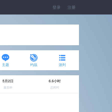
登录
注册
主题
约战
游列
5月2日
6.6小时
最后杯
总耗时