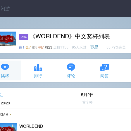
闲游
《WORLDEND》中文奖杯列表
PS4
容易
白1
金7
银8
铜7
总23
点数1155 95人玩过
55.79%完美
奖杯
排行
评论
问答
t_
5月2日
首个杯
度
23/23
XMB
WORLDEND