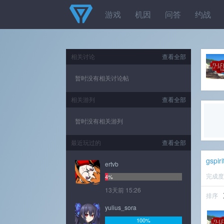
游戏
机因
问答
约战
相关讨论
查看全部
暂时没有相关讨论帖
相关游列
查看全部
暂时没有相关游列
最近玩过的
查看全部
gspiri
ertvb
完成
4%
13天前 15:26
排序
yulius_sora
100%