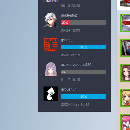
06-19 23:26
umdeath2
20%
05-24 18:03
gspirit_
100%
05-02 22:19
asukaoverdose520
3%
01-17 16:15
gyoushun
100%
2025-11-23 16:44