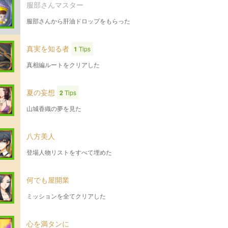
服部さんマスター
服部さんから肝油ドロップをもらった
真実を知る者
1
Tips
真相編ルートをクリアした
夏の妄想
2
Tips
山城香織の夢を見た
八方美人
登場人物リストをすべて埋めた
何でも屋開業
ミッションを全てクリアした
心を満タンに