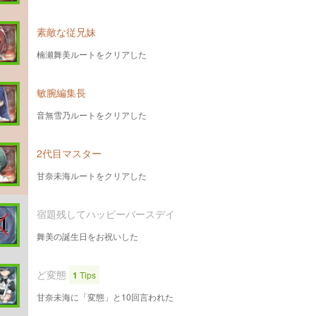
素敵な従兄妹
楠瀬舞美ルートをクリアした
敏腕編集長
音無雪乃ルートをクリアした
2代目マスター
甘奈未海ルートをクリアした
宿題残してハッピーバースデイ
舞美の誕生日をお祝いした
ど変態
1
Tips
甘奈未海に「変態」と10回言われた