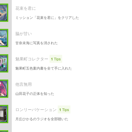
花束を君に
ミッション「花束を君に」をクリアした
脇が甘い
甘奈未海に写真を消された
魅果町コレクター
1
Tips
魅果町五色案内書を全て手に入れた
他言無用
山田花子の正体を知った
ロンリーバケーション
1
Tips
月丘ひかるのラジオを全部聴いた