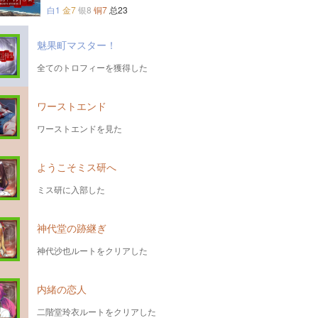
白1
金7
银8
铜7
总23
魅果町マスター！
全てのトロフィーを獲得した
ワーストエンド
ワーストエンドを見た
ようこそミス研へ
ミス研に入部した
神代堂の跡継ぎ
神代沙也ルートをクリアした
内緒の恋人
二階堂玲衣ルートをクリアした