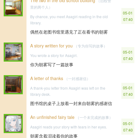
The two in the old school building
（旧校舍
里的两个人）
05-01
By chance, you meet Asagiri reading in the old
07:40
library.
偶然在老图书馆里遇见了正在看书的朝雾
A story written for you
（专为你写的故事）
05-01
You wrote a story for Asagiri.
07:40
你为朝雾写了一篇故事
A letter of thanks
（一封感谢信）
05-01
A thank-you letter from Asagiri was left on the
library desk.
07:40
图书馆的桌子上放着一封来自朝雾的感谢信
An unfinished fairy tale
（一个未完成的故事）
05-01
Asagiri reads your story with tears in her eyes.
07:40
朝雾含着泪读着你的故事