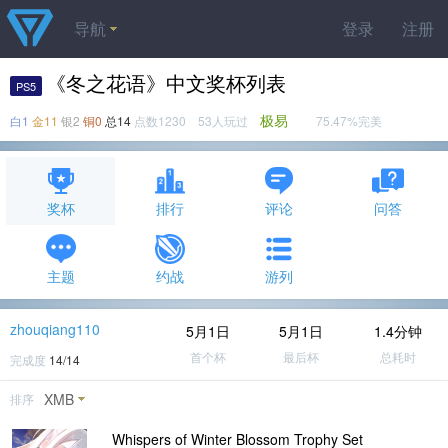
导航
登录
注册
《冬之花语》中文奖杯列表
PS5
极易
白1
金11
银2
铜0
总14
点数1230 53人玩过
75.47%完美
奖杯
排行
评论
问答
主题
约战
游列
zhouqiang110
5月1日
5月1日
1.4分钟
首个杯
最后杯
总耗时
完成度
14/14
XMB
排序
Whispers of Winter Blossom Trophy Set