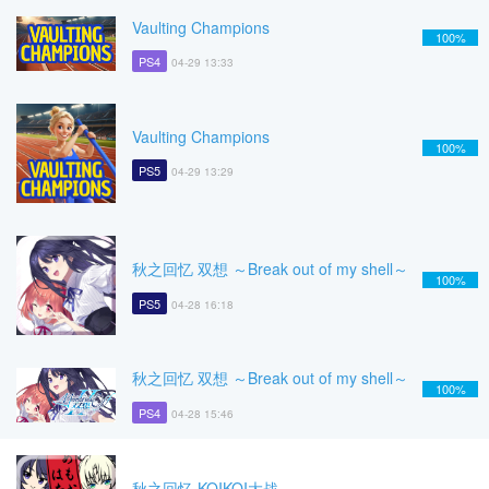
Vaulting Champions
100%
PS4
04-29 13:33
Vaulting Champions
100%
PS5
04-29 13:29
秋之回忆 双想 ～Break out of my shell～
100%
PS5
04-28 16:18
秋之回忆 双想 ～Break out of my shell～
100%
PS4
04-28 15:46
秋之回忆 KOIKOI大战