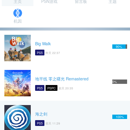
主页
PSN游戏
留言板
主题
机因
Big Walk
90%
PS5
昨天 22:37
地平线 零之曙光 Remastered
0%
PS5
PSPC
前天 20:35
海之剑
100%
PS5
前天 11:29