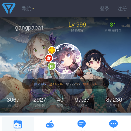
导航
登录
注册
Lv 999
31
gangpapa1
经验0%
所在服排名
白2396
金14504
银22256
铜48074
3067
2927
40
97.37
87230
总游戏
完美数
坑数
完成率
总奖杯