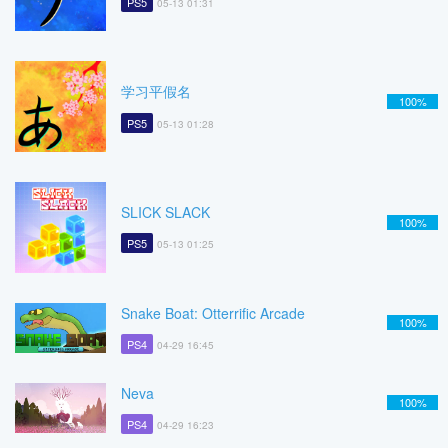
PS5
05-13 01:31
学习平假名
100%
PS5
05-13 01:28
SLICK SLACK
100%
PS5
05-13 01:25
Snake Boat: Otterrific Arcade
100%
PS4
04-29 16:45
Neva
100%
PS4
04-29 16:23