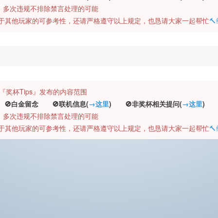
币，多次违规不排除禁言处理的可能
容对于其他玩家的可参考性，还请严格遵守以上规定，也恳请大家一起帮忙

规定『奖杯Tips』发布的内容范围
白金留念 🚫联机信息(
→这里
) 🚫非奖杯相关提问(
→这里
) 
币，多次违规不排除禁言处理的可能
容对于其他玩家的可参考性，还请严格遵守以上规定，也恳请大家一起帮忙
