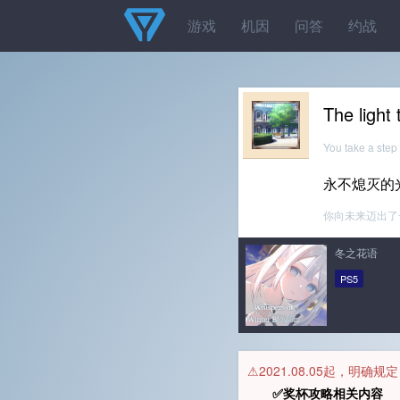
游戏
机因
问答
约战
The light
You take a step 
永不熄灭的
你向未来迈出了
冬之花语
PS5
⚠️2021.08.05起，明确
✅奖杯攻略相关内容 