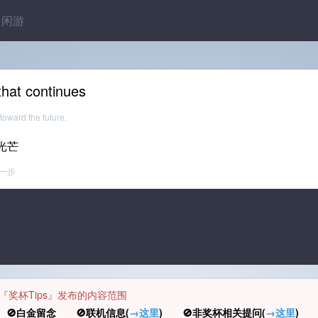
闲游
 that continues
toward the future.
光芒
一步
规定『奖杯Tips』发布的内容范围
白金留念 🚫联机信息(
→这里
) 🚫非奖杯相关提问(
→这里
) 